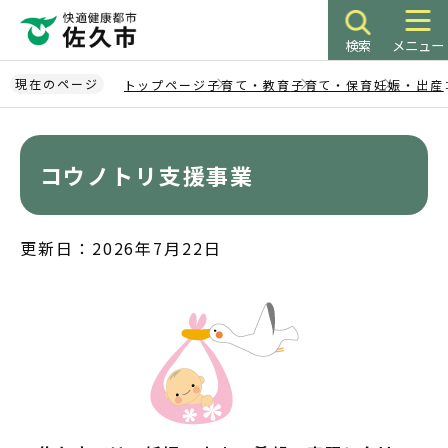
こ
の
検索
メニュー
ペ
ー
現在のページ
トップページ
子育て・教育
子育て・保育
妊娠・出産
ジ
本
の
文
先
こ
コウノトリ支援事業
頭
こ
で
か
す
ら
更新日：2026年7月22日