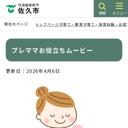
こ
の
検索
メニュー
ペ
ー
現在のページ
トップページ
子育て・教育
子育て・保育
妊娠・出産
ジ
本
の
文
先
こ
プレママお役立ちムービー
頭
こ
で
か
す
ら
更新日：2026年4月6日