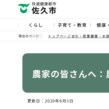
こ
の
ペ
ー
くらし
子育て・教育
健康
ジ
の
トップページ
まち・産業
農業・水
現在のページ
先
頭
本
で
文
す
こ
こ
か
農家の皆さんへ：
ら
更新日：2020年6月3日