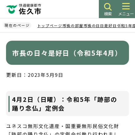
こ
の
検索
メニュー
ペ
ー
現在のページ
トップページ
市長の部屋
市長の日日是好日
令和5年
ジ
本
の
文
先
こ
市長の日々是好日（令和5年4月）
頭
こ
で
か
す
ら
更新日：2023年5月9日
4月2日（日曜）：令和5年「跡部の
踊り念仏」定例会
ユネスコ無形文化遺産・国重要無形民俗文化財
「跡部の踊り念仏」の定例会が執り行われまし