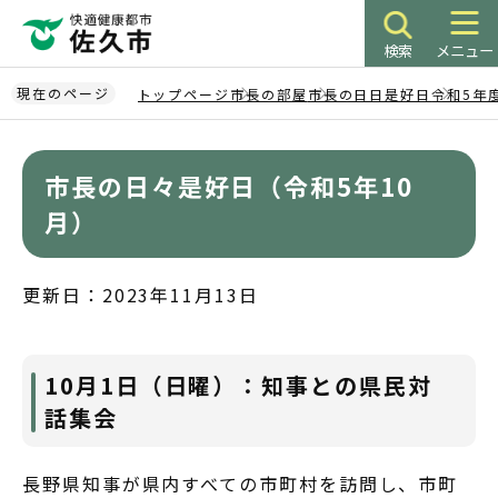
こ
の
検索
メニュー
ペ
ー
現在のページ
トップページ
市長の部屋
市長の日日是好日
令和5年
ジ
本
の
文
先
市長の日々是好日（令和5年10
こ
頭
こ
月）
で
か
す
ら
更新日：2023年11月13日
10月1日（日曜）：知事との県民対
話集会
長野県知事が県内すべての市町村を訪問し、市町