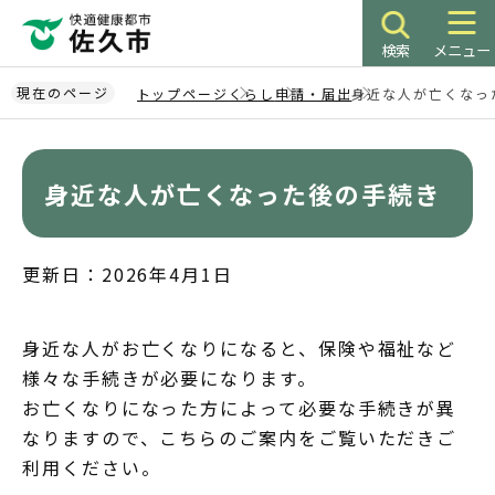
こ
の
検索
メニュー
ペ
ー
現在のページ
トップページ
くらし
申請・届出
身近な人が亡くなっ
ジ
本
の
文
先
こ
身近な人が亡くなった後の手続き
頭
こ
で
か
す
ら
更新日：2026年4月1日
身近な人がお亡くなりになると、保険や福祉など
様々な手続きが必要になります。
お亡くなりになった方によって必要な手続きが異
なりますので、こちらのご案内をご覧いただきご
利用ください。