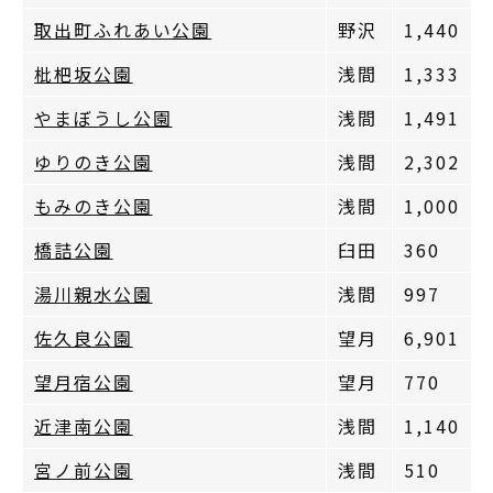
取出町ふれあい公園
野沢
1,440
枇杷坂公園
浅間
1,333
やまぼうし公園
浅間
1,491
ゆりのき公園
浅間
2,302
もみのき公園
浅間
1,000
橋詰公園
臼田
360
湯川親水公園
浅間
997
佐久良公園
望月
6,901
望月宿公園
望月
770
近津南公園
浅間
1,140
宮ノ前公園
浅間
510