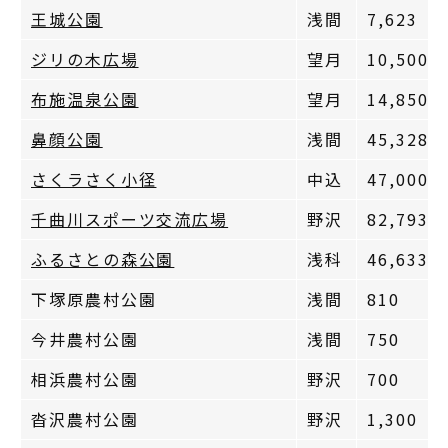
王城公園
浅間
7,623
ジリの木広場
望月
10,500
布施温泉公園
望月
14,850
鼻顔公園
浅間
45,328
さくラさく小径
中込
47,000
千曲川スポーツ交流広場
野沢
82,793
ふるさとの森公園
浅科
46,633
下塚原農村公園
浅間
810
今井農村公園
浅間
750
相浜農村公園
野沢
700
沓沢農村公園
野沢
1,300