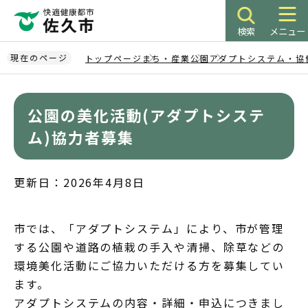
こ
の
検索
メニュー
ペ
ー
現在のページ
トップページ
まち・産業
公園
アダプトシステム・協
ジ
本
の
文
先
公園の美化活動(アダプトシステ
こ
頭
こ
ム)協力者募集
で
か
す
ら
更新日：2026年4月8日
市では、「アダプトシステム」により、市が管理
する公園や道路の植栽の手入や清掃、除草などの
環境美化活動にご協力いただける方を募集してい
ます。
アダプトシステムの内容・詳細・申込につきまし