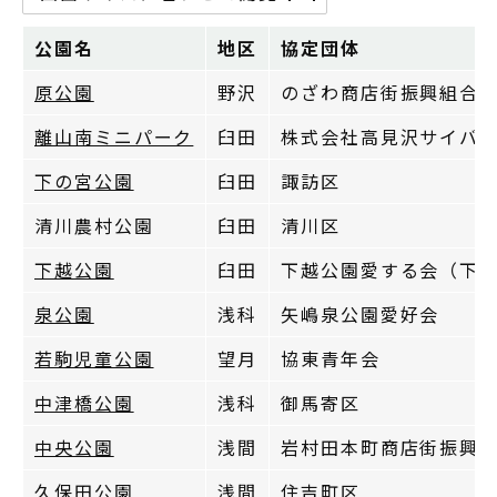
公園名
地区
協定団体
原公園
野沢
のざわ商店街振興組合
離山南ミニパーク
臼田
株式会社高見沢サイバ
下の宮公園
臼田
諏訪区
清川農村公園
臼田
清川区
下越公園
臼田
下越公園愛する会（下
泉公園
浅科
矢嶋泉公園愛好会
若駒児童公園
望月
協東青年会
中津橋公園
浅科
御馬寄区
中央公園
浅間
岩村田本町商店街振興
久保田公園
浅間
住吉町区