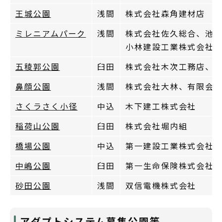
王城公園
浅間
株式会社森角建材店
ミレニアムパーク
浅間
株式会社佐久総合、池
小林建設工業株式会社
五稜郭公園
臼田
株式会社木次工務店、
鼻顔公園
浅間
株式会社大林、有限会
さくラさく小径
中込
木下建工株式会社
稲荷山公園
臼田
株式会社堀内組
橋場公園
中込
第一建設工業株式会社
中嶋公園
臼田
第一生命保険株式会社
砂田公園
浅間
双信電機株式会社
アダプトシステム募集公園等