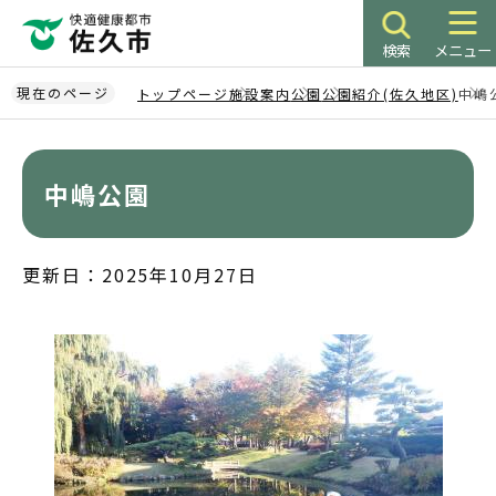
こ
の
検索
メニュー
ペ
ー
現在のページ
トップページ
施設案内
公園
公園紹介(佐久地区)
中嶋
ジ
本
の
文
先
こ
中嶋公園
頭
こ
で
か
す
ら
更新日：2025年10月27日