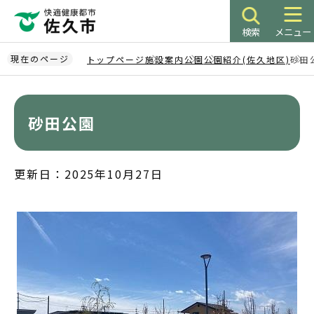
こ
の
検索
メニュー
ペ
ー
現在のページ
トップページ
施設案内
公園
公園紹介(佐久地区)
砂田
ジ
本
の
文
先
こ
砂田公園
頭
こ
で
か
す
ら
更新日：2025年10月27日