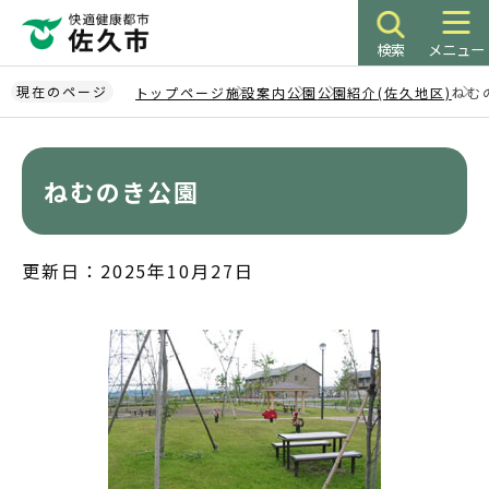
こ
の
検索
メニュー
ペ
ー
現在のページ
トップページ
施設案内
公園
公園紹介(佐久地区)
ねむ
ジ
本
の
文
先
こ
ねむのき公園
頭
こ
で
か
す
ら
更新日：2025年10月27日