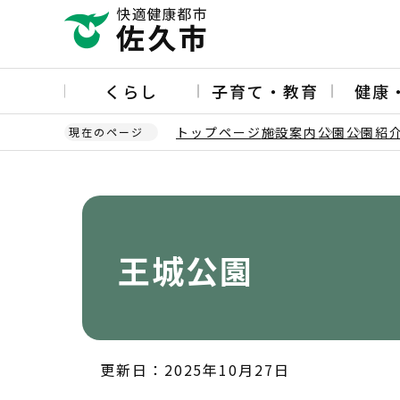
こ
の
ペ
ー
くらし
子育て・教育
健康
ジ
の
トップページ
施設案内
公園
公園紹介
現在のページ
先
頭
本
で
文
す
こ
こ
か
王城公園
ら
更新日：2025年10月27日