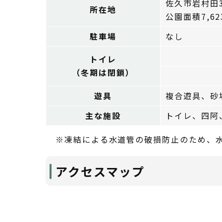
佐久市岩村田34
所在地
公園面積7,6
駐車場
なし
トイレ
（冬期は閉鎖）
遊具
複合遊具、砂
主な施設
トイレ、四阿
※凍結による水道管の破損防止のため、水
アクセスマップ