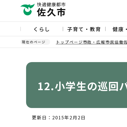
こ
の
ペ
ー
くらし
子育て・教育
健康
ジ
の
トップページ
市政・広報
市民協働
現在のページ
先
頭
本
で
文
す
こ
こ
か
12.小学生の巡回
ら
更新日：2015年2月2日