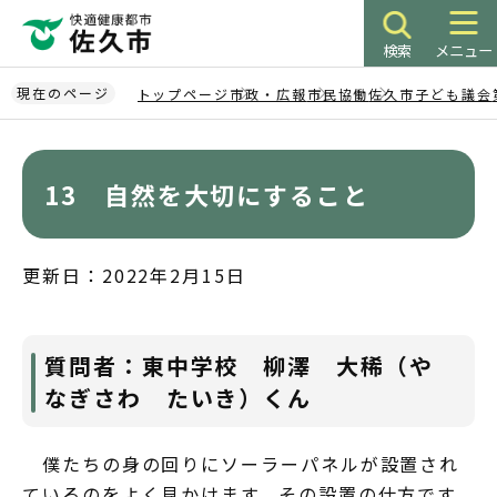
こ
の
検索
メニュー
ペ
ー
現在のページ
トップページ
市政・広報
市民協働
佐久市子ども議会
ジ
本
の
文
先
こ
13 自然を大切にすること
頭
こ
で
か
す
ら
更新日：2022年2月15日
質問者：東中学校 柳澤 大稀（や
なぎさわ たいき）くん
僕たちの身の回りにソーラーパネルが設置され
ているのをよく見かけます。その設置の仕方です