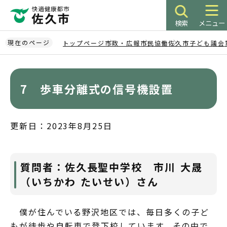
こ
の
検索
メニュー
ペ
ー
現在のページ
トップページ
市政・広報
市民協働
佐久市子ども議会
ジ
本
の
文
先
こ
7 歩車分離式の信号機設置
頭
こ
で
か
す
ら
更新日：2023年8月25日
質問者：佐久長聖中学校 市川 大晟
（いちかわ たいせい）さん
僕が住んでいる野沢地区では、毎日多くの子ど
もが徒歩や自転車で登下校しています。その中で