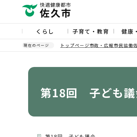
こ
の
ペ
ー
くらし
子育て・教育
健康
ジ
の
トップページ
市政・広報
市民協働
現在のページ
先
頭
本
で
文
す
こ
こ
か
第18回 子ども議
ら
第18回 子ども議会