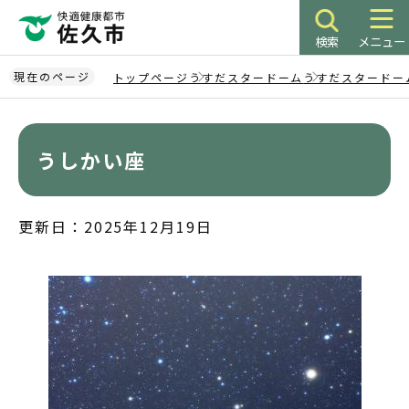
こ
の
検索
メニュー
ペ
ー
現在のページ
トップページ
うすだスタードーム
うすだスタードー
ジ
本
の
文
先
こ
うしかい座
頭
こ
で
か
す
ら
更新日：2025年12月19日