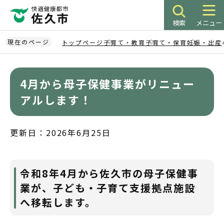
こ
の
検索
メニュー
ペ
ー
現在のページ
トップページ
子育て・教育
子育て・保育
妊娠・出産
ジ
本
の
文
先
4月から母子保健事業がリニュー
こ
頭
こ
アルします！
で
か
す
ら
更新日：2026年6月25日
令和8年4月から佐久市の母子保健事
業が、子ども・子育て支援拠点施設
へ移転します。