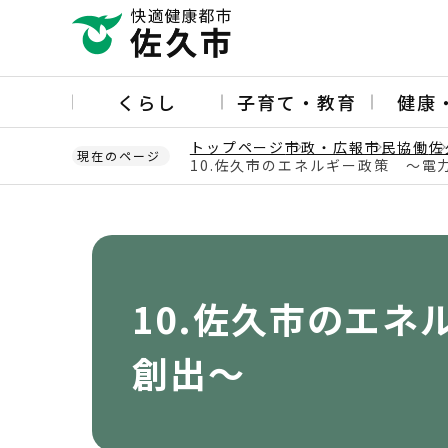
こ
の
ペ
ー
くらし
子育て・教育
健康
ジ
の
トップページ
市政・広報
市民協働
佐
先
現在のページ
10.佐久市のエネルギー政策 ～
頭
本
で
文
す
こ
こ
か
10.佐久市のエ
ら
創出～