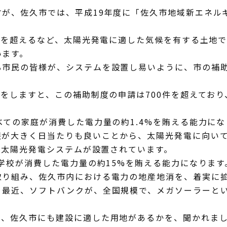
が、佐久市では、平成19年度に「佐久市地域新エネル
間を超えるなど、太陽光発電に適した気候を有する土地
います。
市民の皆様が、システムを設置し易いように、市の補助
しますと、この補助制度の申請は700件を超えており、
ての家庭が消費した電力量の約1.4%を賄える能力にな
が大きく日当たりも良いことから、太陽光発電に向い
の太陽光発電システムが設置されています。
学校が消費した電力量の約15%を賄える能力になります
り組み、佐久市内における電力の地産地消を、着実に拡
最近、ソフトバンクが、全国規模で、メガソーラーとい
、佐久市にも建設に適した用地があるかを、聞かれま