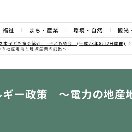
・福祉
まち・産業
環境・自然
観光
久市子ども議会
第7回 子ども議会 (平成23年8月2日開催)
電力の地産地消と地域産業の創出～
ネルギー政策 ～電力の地産