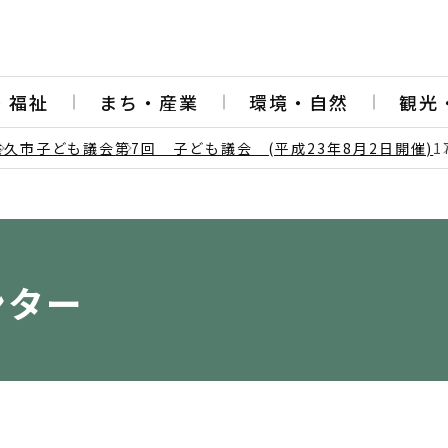
・福祉
まち・産業
環境・自然
観光
佐久市子ども議会
第7回 子ども議会 (平成23年8月2日開催)
1
ンター