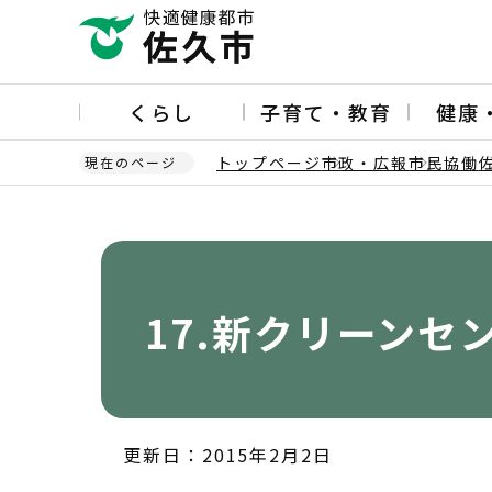
こ
の
ペ
ー
くらし
子育て・教育
健康
ジ
の
トップページ
市政・広報
市民協働
現在のページ
先
頭
本
で
文
す
こ
こ
か
17.新クリーンセ
ら
更新日：2015年2月2日