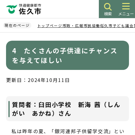
こ
の
検索
メニュー
ペ
ー
現在のページ
トップページ
市政・広報
市民協働
佐久市子ども議会
ジ
本
の
文
先
4 たくさんの子供達にチャンス
こ
頭
こ
を与えてほしい
で
か
す
ら
更新日：2024年10月11日
質問者：臼田小学校 新海 茜（しん
がい あかね）さん
私は昨年の夏、「銀河連邦子供留学交流」とい