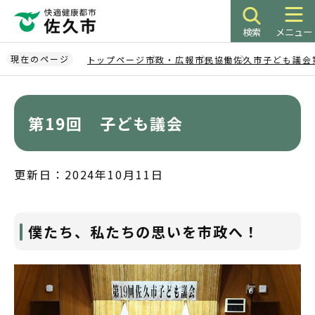
こ
の
検索
メニュー
ペ
ー
現在のページ
トップページ
市政・広報
市民協働
佐久市子ども議会
ジ
本
の
文
先
こ
第19回 子ども議会
頭
こ
で
か
す
ら
更新日：2024年10月11日
僕たち、私たちの思いを市政へ！