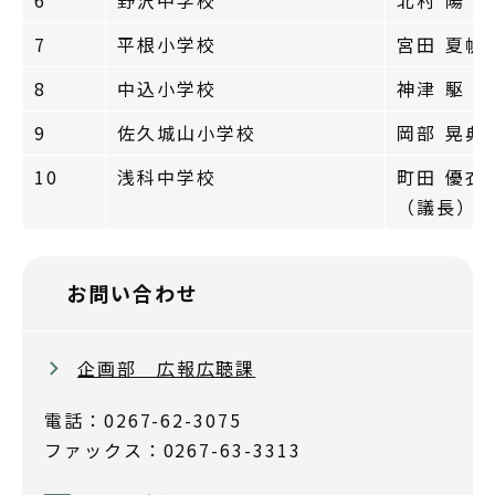
6
野沢中学校
北村 陽 
7
平根小学校
宮田 夏帆
8
中込小学校
神津 駆 
9
佐久城山小学校
岡部 晃典
10
浅科中学校
町田 優衣
（議長）
お問い合わせ
企画部 広報広聴課
電話：0267-62-3075
ファックス：0267-63-3313