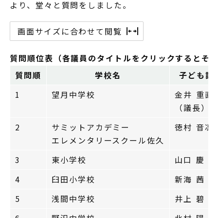
より、堂々と質問をしました。
画面サイズに合わせて閲覧
質問順位表（各議員のタイトルをクリックするとそ
質問順
学校名
子ども議
1
望月中学校
金井 重直
（議長）
2
サミットアカデミー
徳村 音凛
エレメンタリースクール佐久
3
東小学校
山口 慶 
4
臼田小学校
新海 茜 
5
浅間中学校
井上 碧 