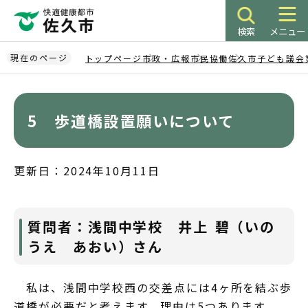
こ
の
検索
メニュー
ペ
ー
現在のページ
トップページ
市政・広報
市民協働
佐久市子ども議会
ジ
本
の
文
先
こ
5 歩道橋設置願いについて
頭
こ
で
か
す
ら
更新日：2024年10月11日
質問者：浅間中学校 井上 碧（いの
うえ あおい）さん
私は、浅間中学校西の交差点には4ヶ所を結ぶ歩
道橋が必要だと考えます。理由は5つあります。