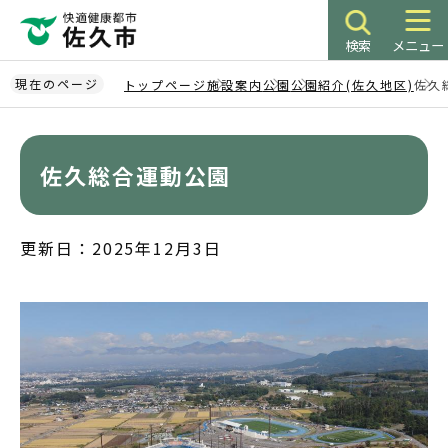
こ
の
検索
メニュー
ペ
ー
現在のページ
トップページ
施設案内
公園
公園紹介(佐久地区)
佐久
ジ
本
の
文
先
こ
佐久総合運動公園
頭
こ
で
か
す
ら
更新日：2025年12月3日