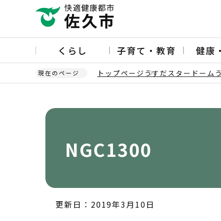
こ
の
ペ
ー
くらし
子育て・教育
健康
ジ
の
トップページ
うすだスタードーム
現在のページ
先
頭
本
で
文
す
こ
こ
か
NGC1300
ら
更新日：2019年3月10日