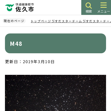
こ
の
検索
メニュー
ペ
ー
現在のページ
トップページ
うすだスタードーム
うすだスタードー
ジ
本
の
文
先
こ
M48
頭
こ
で
か
す
ら
更新日：2019年3月10日