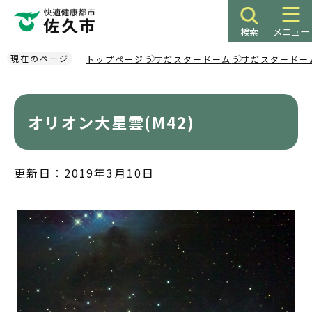
こ
の
検索
メニュー
ペ
ー
現在のページ
トップページ
うすだスタードーム
うすだスタードー
ジ
本
の
文
先
こ
オリオン大星雲(M42)
頭
こ
で
か
す
ら
更新日：2019年3月10日