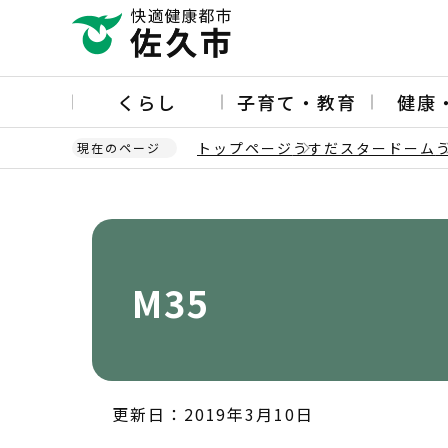
こ
の
ペ
ー
くらし
子育て・教育
健康
ジ
の
トップページ
うすだスタードーム
現在のページ
先
頭
本
で
文
す
こ
こ
か
M35
ら
更新日：2019年3月10日