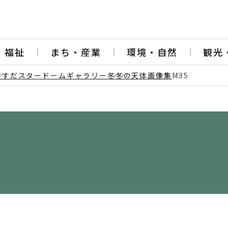
・福祉
まち・産業
環境・自然
観光
うすだスタードームギャラリー
冬
冬の天体画像集
M35