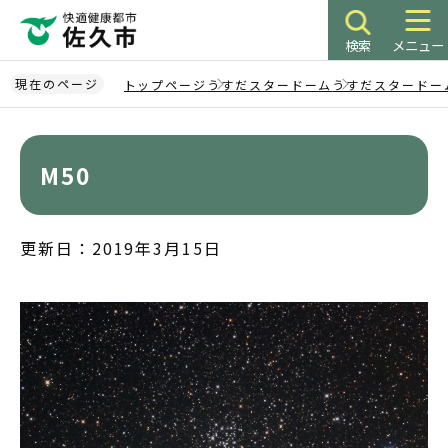
こ
の
検索
メニュー
ペ
ー
現在のページ
トップページ
うすだスタードーム
うすだスタードー
ジ
本
の
文
先
こ
M50
頭
こ
で
か
す
ら
更新日：2019年3月15日