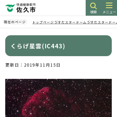
こ
の
検索
メニュー
ペ
ー
現在のページ
トップページ
うすだスタードーム
うすだスタードー
ジ
本
の
文
先
こ
くらげ星雲(IC443)
頭
こ
で
か
す
ら
更新日：2019年11月15日