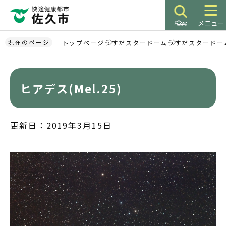
こ
の
検索
メニュー
ペ
ー
現在のページ
トップページ
うすだスタードーム
うすだスタードー
ジ
本
の
文
先
こ
ヒアデス(Mel.25)
頭
こ
で
か
す
ら
更新日：2019年3月15日