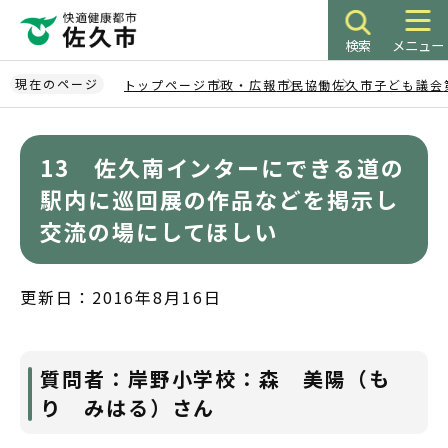
こ
の
検索
メニュー
ペ
ー
現在のページ
トップページ
市政・広報
市民協働
佐久市子ども議会
ジ
本
の
文
先
13 佐久南インターにできる道の
こ
頭
こ
駅内に巡回展の作品などを掲示し
で
か
交流の場にしてほしい
す
ら
更新日：2016年8月16日
質問者：岸野小学校：森 美陽（も
り みはる）さん