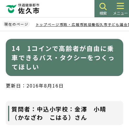
こ
の
検索
メニュー
ペ
ー
現在のページ
トップページ
市政・広報
市民協働
佐久市子ども議会
ジ
本
の
文
先
14 1コインで高齢者が自由に乗
こ
頭
こ
車できるバス・タクシーをつくっ
で
か
てほしい
す
ら
更新日：2016年8月16日
質問者：中込小学校：金澤 小晴
（かなざわ こはる）さん