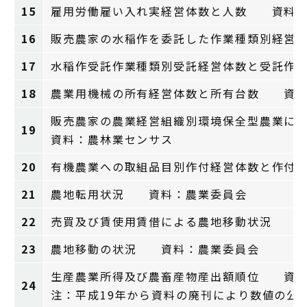
15
雇用労働雇い入れ実経営体数と人数 資料：
16
販売農家の水稲作を委託した作業種類別経営
17
水稲作受託作業種類別受託経営体数と受託作
18
農業用機械の所有経営体数と所有台数 資料
販売農家の農業経営組織別環境保全型農業に
19
資料：農林業センサス
20
有機農業への取組品目別作付経営体数と作付
21
農地転用状況 資料：農業委員会
22
売買及び賃使用賃借による農地移動状況 資
23
農地移動の状況 資料：農業委員会
生産農業所得及び農畜産物産出額順位 資料
24
注：平成19年から資料の廃刊により数値の公