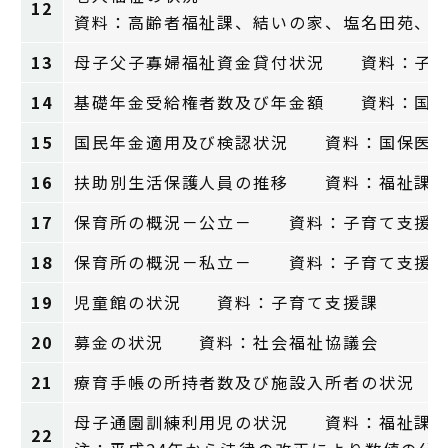
12
資料：高齢者福祉課、結いの家、塩名田苑、
13
母子父子寡婦福祉資金貸付状況 資料：子育
14
基礎年金受給権者数及び年金額 資料：国保
15
国民年金適用及び検認状況 資料：国保医
16
扶助別生活保護人員の推移 資料：福祉課
17
保育所の概況－公立－ 資料：子育て支援
18
保育所の概況－私立－ 資料：子育て支援
19
児童館の状況 資料：子育て支援課
20
募金の状況 資料：社会福祉協議会
21
療育手帳の所持者数及び施設入所者の状況 
母子通園訓練利用児の状況 資料：福祉課
22