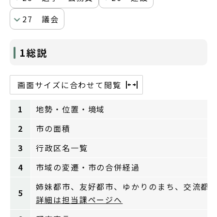
27 議会
1総説
画面サイズに合わせて閲覧
1
地勢・位置・境域
2
市の面積
3
行政区名一覧
4
市域の変遷・市の合併経過
姉妹都市、友好都市、ゆかりのまち、交流都
5
詳細は担当課ページへ