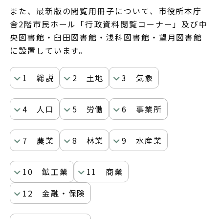
また、最新版の閲覧用冊子について、市役所本庁
舎2階市民ホール「行政資料閲覧コーナー」及び中
央図書館・臼田図書館・浅科図書館・望月図書館
に設置しています。
1 総説
2 土地
3 気象
4 人口
5 労働
6 事業所
7 農業
8 林業
9 水産業
10 鉱工業
11 商業
12 金融・保険