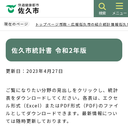
こ
の
検索
メニュー
ペ
ー
現在のページ
トップページ
市政・広報
佐久市の紹介
統計情報
佐久
ジ
本
の
文
先
こ
佐久市統計書 令和2年版
頭
こ
で
か
す
ら
更新日：2023年4月27日
ご覧になりたい分野の見出しをクリックし、統計
表をダウンロードしてください。各表は、エクセ
ル形式（Excel）またはPDF形式（PDF)のファイ
ルとしてダウンロードできます。最新情報につい
ては随時更新しております。