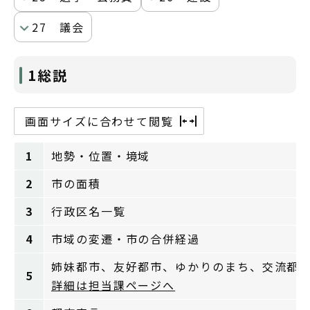
27 議会
1総説
画面サイズに合わせて閲覧
1
地勢・位置・境域
2
市の面積
3
行政区名一覧
4
市域の変遷・市の合併経過
姉妹都市、友好都市、ゆかりのまち、交流都
5
詳細は担当課ページへ