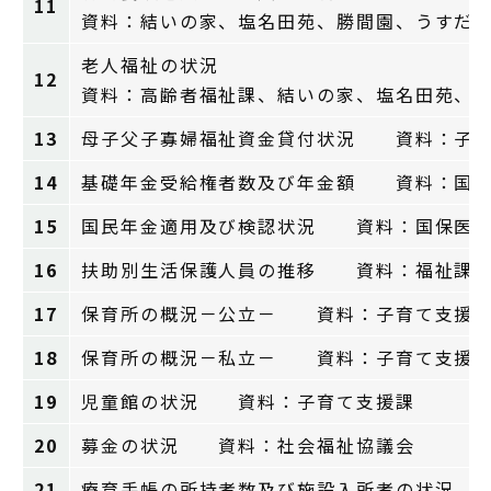
11
資料：結いの家、塩名田苑、勝間園、うすだ
老人福祉の状況
12
資料：高齢者福祉課、結いの家、塩名田苑、
13
母子父子寡婦福祉資金貸付状況 資料：子育
14
基礎年金受給権者数及び年金額 資料：国保
15
国民年金適用及び検認状況 資料：国保医
16
扶助別生活保護人員の推移 資料：福祉課
17
保育所の概況－公立－ 資料：子育て支援
18
保育所の概況－私立－ 資料：子育て支援
19
児童館の状況 資料：子育て支援課
20
募金の状況 資料：社会福祉協議会
21
療育手帳の所持者数及び施設入所者の状況 