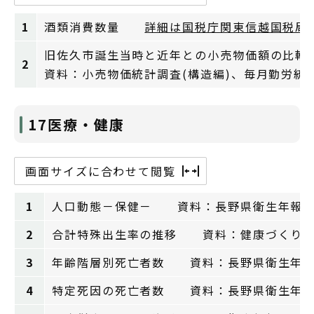
1
酒類消費数量
詳細は国税庁関東信越国税局
旧佐久市誕生当時と近年との小売物価額の比較
2
資料：小売物価統計調査(構造編)、毎月勤労統
17医療・健康
画面サイズに合わせて閲覧
1
人口動態－保健－ 資料：長野県衛生年報
2
合計特殊出生率の推移 資料：健康づくり
3
年齢階層別死亡者数 資料：長野県衛生年
4
特定死因の死亡者数 資料：長野県衛生年