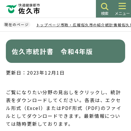
こ
の
検索
メニュー
ペ
ー
現在のページ
トップページ
市政・広報
佐久市の紹介
統計情報
佐久
ジ
本
の
文
先
こ
佐久市統計書 令和4年版
頭
こ
で
か
す
ら
更新日：2023年12月1日
ご覧になりたい分野の見出しをクリックし、統計
表をダウンロードしてください。各表は、エクセ
ル形式（Excel）またはPDF形式（PDF)のファイ
ルとしてダウンロードできます。最新情報につい
ては随時更新しております。