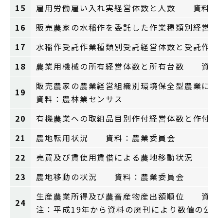
15
雇用労働雇い入れ実経営体数と人数 資料：
16
販売農家の水稲作を委託した作業種類別経営
17
水稲作受託作業種類別受託経営体数と受託作
18
農業用機械の所有経営体数と所有台数 資料
販売農家の農業経営組織別環境保全型農業に
19
資料：農林業センサス
20
有機農業への取組品目別作付経営体数と作付
21
農地転用状況 資料：農業委員会
22
売買及び賃使用賃借による農地移動状況 資
23
農地移動の状況 資料：農業委員会
生産農業所得及び農畜産物産出額順位 資料
24
注：平成19年から資料の廃刊により数値の公