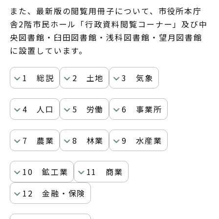
また、最新版の閲覧用冊子について、市役所本庁
舎2階市民ホール「行政資料閲覧コーナー」及び中
央図書館・臼田図書館・浅科図書館・望月図書館
に設置しています。
1 総説
2 土地
3 気象
4 人口
5 労働
6 事業所
7 農業
8 林業
9 水産業
10 鉱工業
11 商業
12 金融・保険