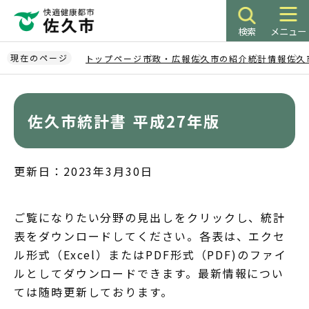
こ
の
検索
メニュー
ペ
ー
現在のページ
トップページ
市政・広報
佐久市の紹介
統計情報
佐久
ジ
本
の
文
先
こ
佐久市統計書 平成27年版
頭
こ
で
か
す
ら
更新日：2023年3月30日
ご覧になりたい分野の見出しをクリックし、統計
表をダウンロードしてください。各表は、エクセ
ル形式（Excel）またはPDF形式（PDF)のファイ
ルとしてダウンロードできます。最新情報につい
ては随時更新しております。