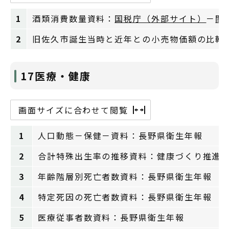
1
酒類消費数量資料：
国税庁（外部サイト）
－
関
2
旧佐久市誕生当時と近年との小売物価額の比較
17医療・健康
画面サイズに合わせて閲覧
1
人口動態－保健－資料：長野県衛生年報
2
合計特殊出生率の推移資料：健康づくり推進
3
年齢階層別死亡者数資料：長野県衛生年報
4
特定死因の死亡者数資料：長野県衛生年報
5
医療従事者数資料：長野県衛生年報