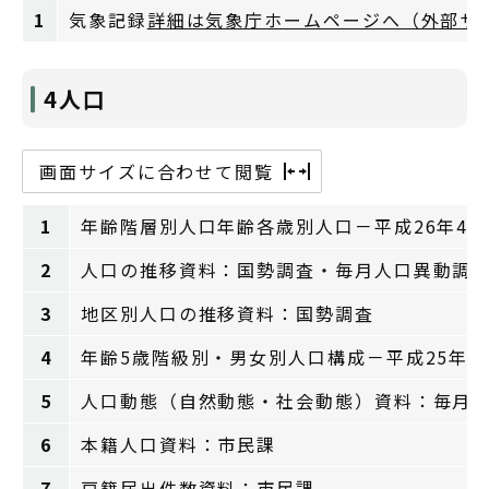
1
気象記録
詳細は気象庁ホームページへ（外部サ
4人口
画面サイズに合わせて閲覧
1
年齢階層別人口年齢各歳別人口－平成26年4
2
人口の推移資料：国勢調査・毎月人口異動調
3
地区別人口の推移資料：国勢調査
4
年齢5歳階級別・男女別人口構成－平成25年
5
人口動態（自然動態・社会動態）資料：毎月
6
本籍人口資料：市民課
7
戸籍届出件数資料：市民課