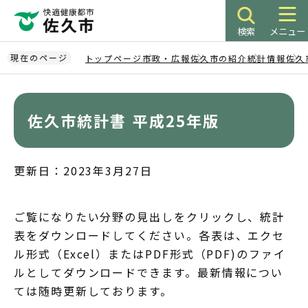
こ
の
検索
メニュー
ペ
ー
現在のページ
トップページ
市政・広報
佐久市の紹介
統計情報
佐久
ジ
本
の
文
先
こ
佐久市統計書 平成25年版
頭
こ
で
か
す
ら
更新日：2023年3月27日
ご覧になりたい分野の見出しをクリックし、統計
表をダウンロードしてください。各表は、エクセ
ル形式（Excel）またはPDF形式（PDF)のファイ
ルとしてダウンロードできます。最新情報につい
ては随時更新しております。