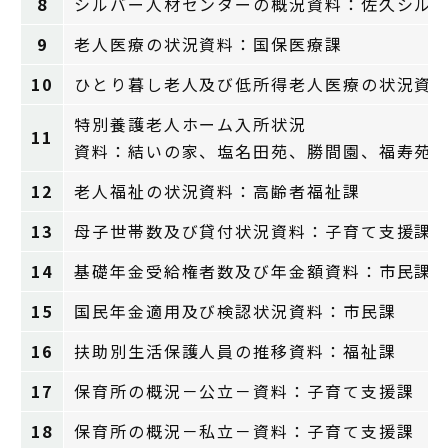
8
シルバー人材センターの概況資料：佐久シル
9
老人医療の状況資料：国保医療課
10
ひとり暮し老人及び低所得老人医療の状況資
特別養護老人ホーム入所状況
11
資料：結いの家、塩名田苑、勝間園、福寿苑
12
老人福祉の状況資料：高齢者福祉課
13
母子世帯数及び貸付状況資料：子育て支援課
14
基礎年金受給権者数及び年金額資料：市民課
15
国民年金適用及び検認状況資料：市民課
16
扶助別生活保護人員の推移資料：福祉課
17
保育所の概況－公立－資料：子育て支援課
18
保育所の概況－私立－資料：子育て支援課