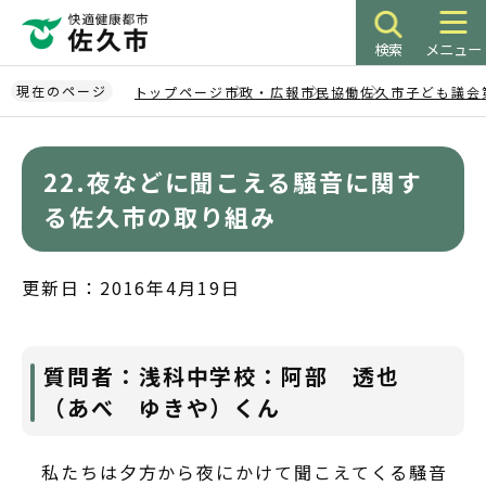
こ
の
検索
メニュー
ペ
ー
現在のページ
トップページ
市政・広報
市民協働
佐久市子ども議会
ジ
本
の
文
先
22.夜などに聞こえる騒音に関す
こ
頭
こ
る佐久市の取り組み
で
か
す
ら
更新日：2016年4月19日
質問者：浅科中学校：阿部 透也
（あべ ゆきや）くん
私たちは夕方から夜にかけて聞こえてくる騒音