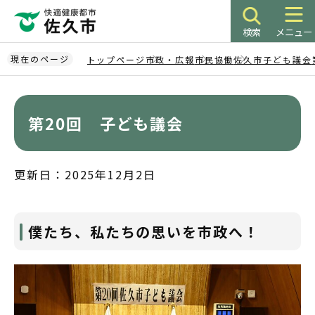
こ
の
検索
メニュー
ペ
ー
現在のページ
トップページ
市政・広報
市民協働
佐久市子ども議会
ジ
本
の
文
先
こ
第20回 子ども議会
頭
こ
で
か
す
ら
更新日：2025年12月2日
僕たち、私たちの思いを市政へ！