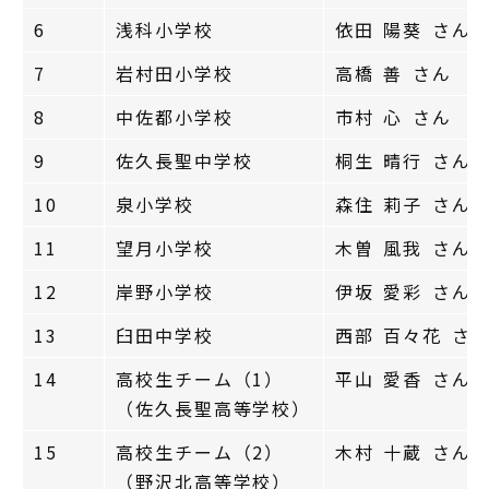
6
浅科小学校
依田 陽葵 さん
7
岩村田小学校
高橋 善 さん 
8
中佐都小学校
市村 心 さん
9
佐久長聖中学校
桐生 晴行 さん
10
泉小学校
森住 莉子 さん
11
望月小学校
木曽 風我 さん
12
岸野小学校
伊坂 愛彩 さん
13
臼田中学校
西部 百々花 さ
14
高校生チーム（1）
平山 愛香 さん
（佐久長聖高等学校）
15
高校生チーム（2）
木村 十蔵 さん
（野沢北高等学校）