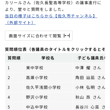
カリールさん（佐久長聖高等学校）の議事進行に
より、堂々と質問をしました。
当日の様子はこちらから【佐久市チャンネル】
（外部サイト）
画面サイズに合わせて閲覧
質問順位表（各議員のタイトルをクリックするとそ
質問順
学校名
子ども議員氏名
1
東中学校
中澤 耀 さん
2
高瀬小学校
角田 辿凪 さん
3
佐久平浅間小学校
小林 弘明 さん
4
野沢小学校
秋山 昂 さん
5
中込中学校
長谷川 心菜 さ