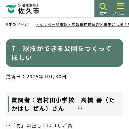
こ
の
検索
メニュー
ペ
ー
現在のページ
トップページ
市政・広報
市民協働
佐久市子ども議会
ジ
本
の
文
先
7 球技ができる公園をつくって
こ
頭
こ
ほしい
で
か
す
ら
更新日：2025年10月30日
質問者：岩村田小学校 高橋 善（た
かはし ぜん）さん ※
※「高」は正しくははしご高