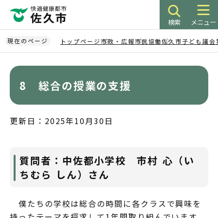
こ
の
検索
メニュー
ペ
ー
現在のページ
トップページ
市政・広報
市民協働
佐久市子ども議会
ジ
本
の
文
先
こ
8 総合の授業の支援
頭
こ
で
か
す
ら
更新日：2025年10月30日
質問者：中佐都小学校 市村 心（い
ちむら しん）さん
僕たちの学校は総合の時間に各クラスで興味を
持ったテーマを探求して1年間取り組んでいます。