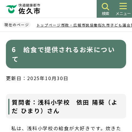
こ
の
検索
メニュー
ペ
ー
現在のページ
トップページ
市政・広報
市民協働
佐久市子ども議会
ジ
本
の
文
先
6 給食で提供されるお米につい
こ
頭
こ
て
で
か
す
ら
更新日：2025年10月30日
質問者：浅科小学校 依田 陽葵（よ
だ ひまり）さん
私は、浅科小学校の給食が大好きです。炊きた