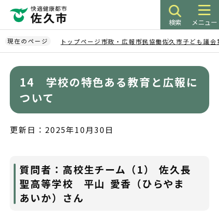
こ
の
検索
メニュー
ペ
ー
現在のページ
トップページ
市政・広報
市民協働
佐久市子ども議会
ジ
本
の
文
先
14 学校の特色ある教育と広報に
こ
頭
こ
ついて
で
か
す
ら
更新日：2025年10月30日
質問者：高校生チーム（1） 佐久長
聖高等学校 平山 愛香（ひらやま
あいか）さん