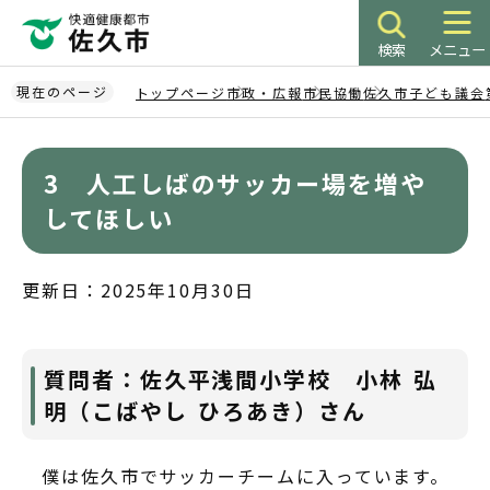
こ
の
検索
メニュー
ペ
ー
現在のページ
トップページ
市政・広報
市民協働
佐久市子ども議会
ジ
本
の
文
先
3 人工しばのサッカー場を増や
こ
頭
こ
してほしい
で
か
す
ら
更新日：2025年10月30日
質問者：佐久平浅間小学校 小林 弘
明（こばやし ひろあき）さん
僕は佐久市でサッカーチームに入っています。