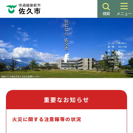
こ
の
検索
メニュー
ペ
本
ー
文
ジ
こ
の
こ
先
か
頭
ら
で
す
重要なお知らせ
火災に関する注意報等の状況