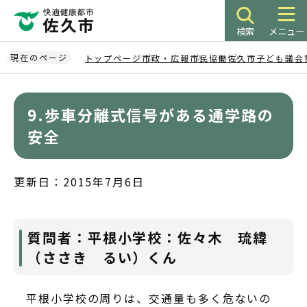
こ
の
検索
メニュー
ペ
ー
現在のページ
トップページ
市政・広報
市民協働
佐久市子ども議会
ジ
本
の
文
先
9.歩車分離式信号がある通学路の
こ
頭
こ
安全
で
か
す
ら
更新日：2015年7月6日
質問者：平根小学校：佐々木 琉緯
（ささき るい）くん
平根小学校の周りは、交通量も多く危ないの