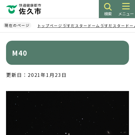
こ
の
検索
メニュー
ペ
ー
現在のページ
トップページ
うすだスタードーム
うすだスタードー
ジ
本
の
文
先
こ
M40
頭
こ
で
か
す
ら
更新日：2021年1月23日