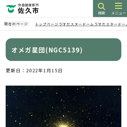
こ
の
検索
メニュー
ペ
ー
現在のページ
トップページ
うすだスタードーム
うすだスタードー
ジ
本
の
文
先
こ
オメガ星団(NGC5139)
頭
こ
で
か
す
ら
更新日：2022年1月15日