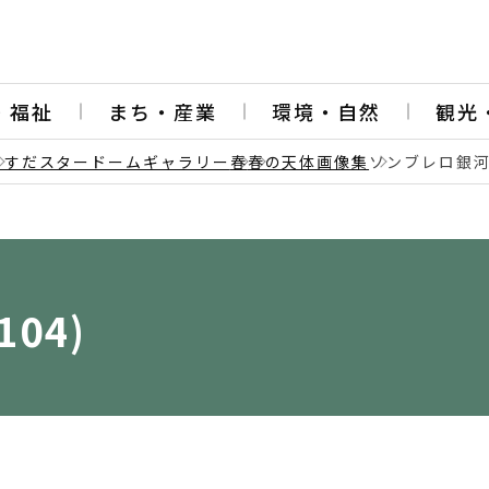
・福祉
まち・産業
環境・自然
観光
うすだスタードームギャラリー
春
春の天体画像集
ソンブレロ銀河(
04)