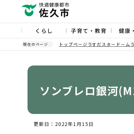
こ
の
ペ
ー
くらし
子育て・教育
健康
ジ
の
トップページ
うすだスタードーム
現在のページ
先
頭
本
で
文
す
こ
こ
か
ソンブレロ銀河(M1
ら
更新日：2022年1月15日