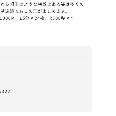
麦わら帽子のような特徴のある姿は多くの
の望遠鏡でもこの形が楽しめます。
1000M L5分×24枚、R300秒×4・
322