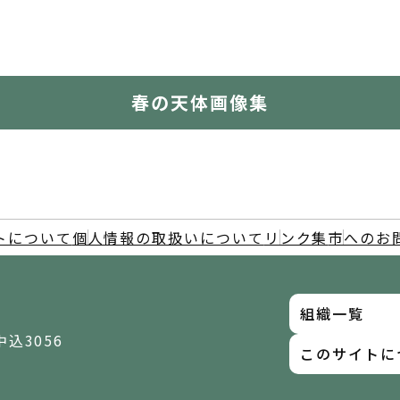
春の天体画像集
トについて
個人情報の取扱いについて
リンク集
市へのお
組織一覧
中込3056
このサイトに