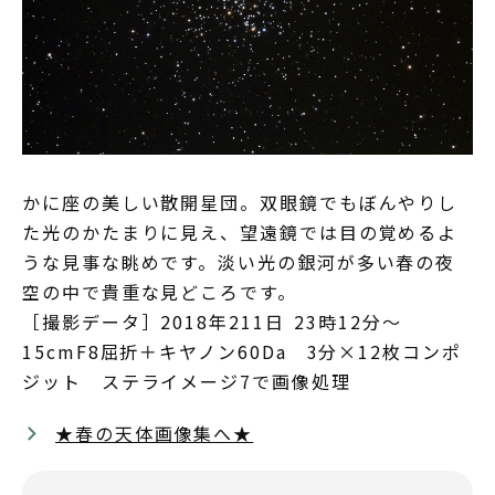
かに座の美しい散開星団。双眼鏡でもぼんやりし
た光のかたまりに見え、望遠鏡では目の覚めるよ
うな見事な眺めです。淡い光の銀河が多い春の夜
空の中で貴重な見どころです。
［撮影データ］2018年211日 23時12分～
15cmF8屈折＋キヤノン60Da 3分×12枚コンポ
ジット ステライメージ7で画像処理
★春の天体画像集へ★