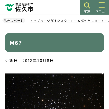
こ
の
検索
メニュー
ペ
ー
現在のページ
トップページ
うすだスタードーム
うすだスタードー
ジ
本
の
文
先
こ
M67
頭
こ
で
か
す
ら
更新日：2018年10月8日