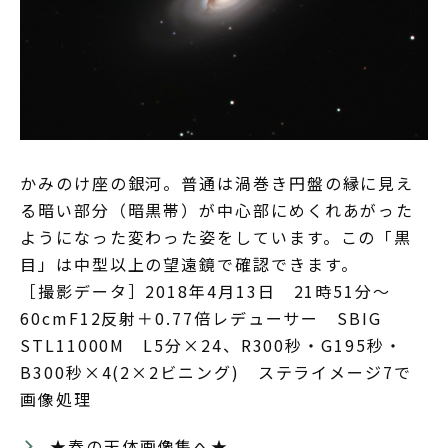
かみのけ座の銀河。普通は渦巻き円盤の縁に見え
る暗い部分（暗黒帯）が中心部にめくれあがった
ようになった変わった姿をしています。この「黒
目」は中型以上の望遠鏡で確認できます。
［撮影データ］2018年4月13日 21時51分～
60cmF12反射＋0.77倍レデューサー SBIG
STL11000M L5分×24、R300秒・G195秒・
B300秒×4(2×2ビニング) ステライメージ7で
画像処理
★春の天体画像集へ★