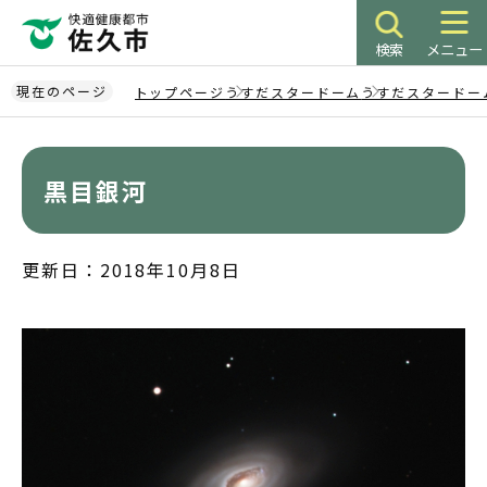
こ
の
検索
メニュー
ペ
ー
現在のページ
トップページ
うすだスタードーム
うすだスタードー
ジ
本
の
文
先
こ
黒目銀河
頭
こ
で
か
す
ら
更新日：2018年10月8日